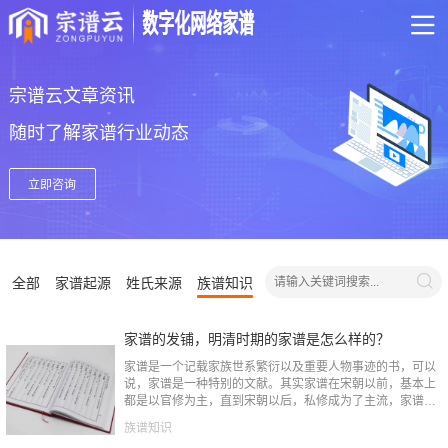
数字化网络家谱
宗谱云文章资讯
随时了解家谱行业动态
立即咨询
全部
家谱起源
姓氏来源
族谱知识
家谱的发铺，明清时期的家谱是怎么样的？
家谱是一个记载家族世系繁衍以及重要人物事迹的书，可以
说，家谱是一种特别的文献。其实家谱在宋朝以前，基本上
都是以官修为主，直到宋朝以后，私修成为了主流，家谱逐
渐从官府，从世家大族走向了普通百姓。而随着修谱的普及
族谱知识
和人口的增加，在...