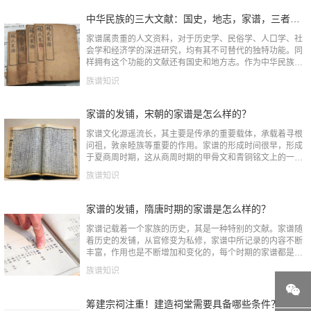
中华民族的三大文献：国史，地志，家谱，三者之间有什么关系？
家谱属贵重的人文资料，对于历史学、民俗学、人口学、社
会学和经济学的深进研究，均有其不可替代的独特功能。同
样拥有这个功能的文献还有国史和地方志。作为中华民族的
三大文献，三者之间有什么关联？小谱为你铺开讲讲。图源
族谱知识
网络首先我们需要...
家谱的发铺，宋朝的家谱是怎么样的？
家谱文化源遥流长，其主要是传承的重要载体，承载着寻根
问祖，敦亲睦族等重要的作用。家谱的形成时间很早，形成
于夏商周时期，这从商周时期的甲骨文和青铜铭文上的一些
记载中可以得到证明。家谱在最初是以官修为主，直到宋朝
族谱知识
以后，那么宋朝的...
家谱的发铺，隋唐时期的家谱是怎么样的？
家谱记载着一个家族的历史，其是一种特别的文献。家谱随
着历史的发铺，从官修变为私修，家谱中所记录的内容不断
丰富，作用也是不断增加和变化的，每个时期的家谱都是不
同的，那么隋唐时期的家谱是怎么样的？今天就由宗谱云小
族谱知识
编来说一说。图源...
筹建宗祠注重！建造祠堂需要具备哪些条件？