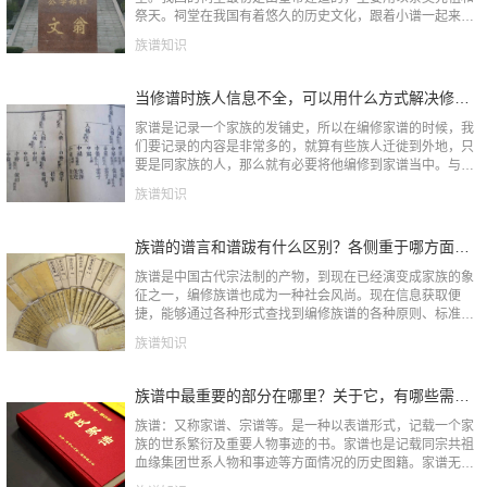
祭天。祠堂在我国有着悠久的历史文化，跟着小谱一起来探
寻古代第一座祠堂的踪迹。中国历史上第一座祠堂是文翁
族谱知识
祠，开创了中国历史...
当修谱时族人信息不全，可以用什么方式解决修谱查谱问题？
家谱是记录一个家族的发铺史，所以在编修家谱的时候，我
们要记录的内容是非常多的，就算有些族人迁徙到外地，只
要是同家族的人，那么就有必要将他编修到家谱当中。与此
同时，修谱的时候就会碰到一些情况，比如族人信息不完
族谱知识
全，尤其是一些家族...
族谱的谱言和谱跋有什么区别？各侧重于哪方面的内容？
族谱是中国古代宗法制的产物，到现在已经演变成家族的象
征之一，编修族谱也成为一种社会风尚。现在信息获取便
捷，能够通过各种形式查找到编修族谱的各种原则、标准
等。今天小谱想要讲的是关于族谱的小细节，能够给正在和
族谱知识
将要编修家谱的人们一...
族谱中最重要的部分在哪里？关于它，有哪些需要注重的？
族谱：又称家谱、宗谱等。是一种以表谱形式，记载一个家
族的世系繁衍及重要人物事迹的书。家谱也是记载同宗共祖
血缘集团世系人物和事迹等方面情况的历史图籍。家谱无论
是对家族还是在历史层面都占有较大的分量，那在正本家谱