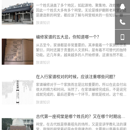
一个姓氏涵盖了多个地区，如起源地、聚集地、改姓地等，
因此一个姓氏大多有多个祠堂。无论是维护翻新老祠堂，还
是建造新的祠堂，都应该了解与祠堂相关的一些知识。跟着
小谱来了解建造祠堂需要具备哪些条件。自古遗训：“君子将
族谱知识
营宫室，宗庙为...
编修家谱的五大忌，你知道哪一个？
从古至今，家谱都是非常重要的，其承载着一个家族的世系
繁衍，同时还属于贵重的人文资料，是有着不可替代的独特
功能。近几年来，越来越多的人开始修谱，这谱当然不能随
便修，所以在修谱前，肯定是要了解修谱的流程，清晰修谱
族谱知识
的禁忌，这样才可...
在入行家谱校对的时候，应该注重哪些问题？
家谱编修对于一个家族而言是比较重要的，所以在此会付出
很大的精力和时间。当然了，在家谱编修完成后，不是说完
成就完成的，最后还要有一个环节，那就是校对。这个校对
是非常重要的，假如校对的过程中不认真对待的话，等到真
族谱知识
正印刷家谱后才发...
古代第一座祠堂是哪个姓氏的？又在哪个时期出现的？
祠堂，在古代既是祭奠祖先的场所，又是宣讲学教礼法的课
堂。我国的祠堂最初是由皇帝建造的，主要用以祭奠先祖和