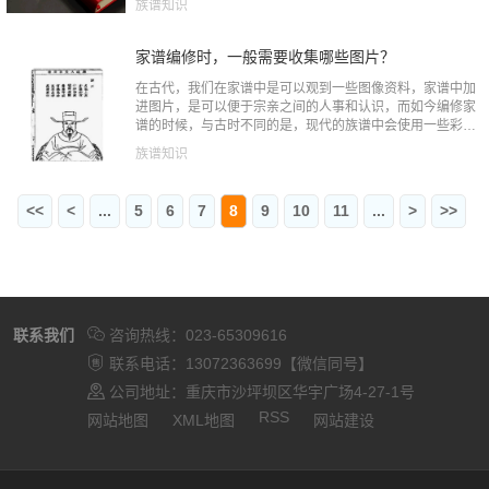
族谱知识
中最重要的部分是...
家谱编修时，一般需要收集哪些图片？
在古代，我们在家谱中是可以观到一些图像资料，家谱中加
进图片，是可以便于宗亲之间的人事和认识，而如今编修家
谱的时候，与古时不同的是，现代的族谱中会使用一些彩色
的图片，虽然家谱主要还是以文字内容为主，但是图片资料
族谱知识
也是有必要的，那...
<<
<
...
5
6
7
8
9
10
11
...
>
>>
联系我们
咨询热线：023-65309616
联系电话：13072363699【微信同号】
公司地址：重庆市沙坪坝区华宇广场4-27-1号
RSS
网站地图
XML地图
网站建设